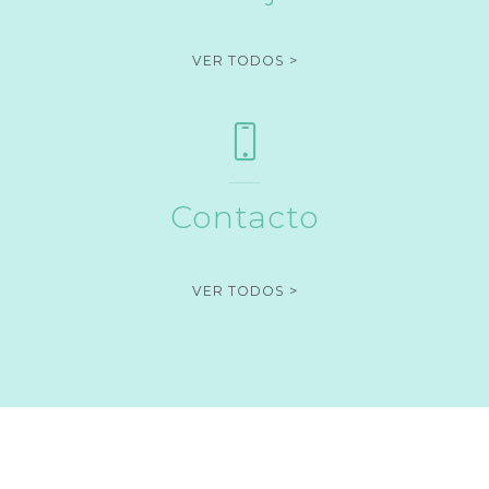
"TRABAJOS"
VER TODOS >
Contacto
"CONTACTO"
VER TODOS >