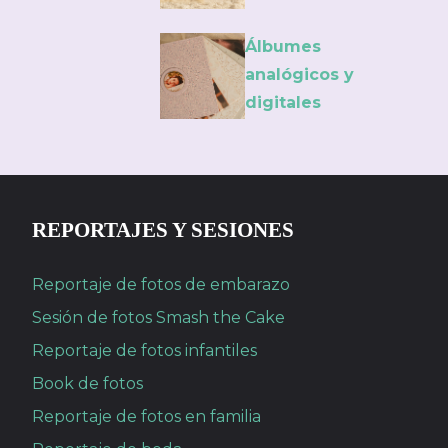
Álbumes
analógicos y
digitales
REPORTAJES Y SESIONES
Reportaje de fotos de embarazo
Sesión de fotos Smash the Cake
Reportaje de fotos infantiles
Book de fotos
Reportaje de fotos en familia