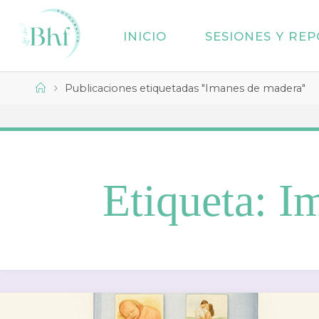
Saltar
al
INICIO
SESIONES Y RE
contenido
Página
Publicaciones etiquetadas "Imanes de madera"
de
Inicio
Etiqueta:
I