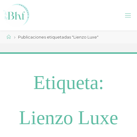
Saltar
al
contenido
Página
Publicaciones etiquetadas "Lienzo Luxe"
de
Inicio
Etiqueta:
Lienzo Luxe